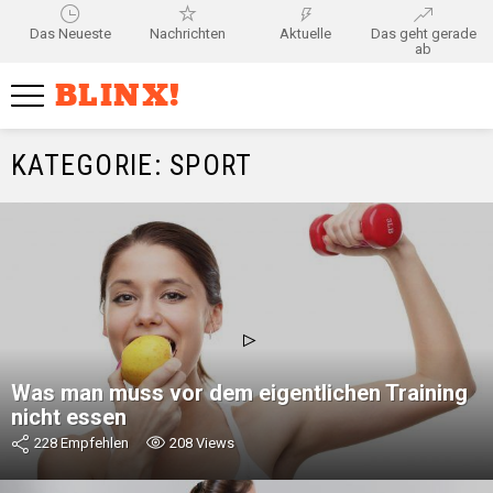
Das Neueste
Nachrichten
Aktuelle
Das geht gerade
ab
BLINX!
KATEGORIE:
SPORT
MOST
VIEWED
Was man muss vor dem eigentlichen Training
nicht essen
228
Empfehlen
208
Views