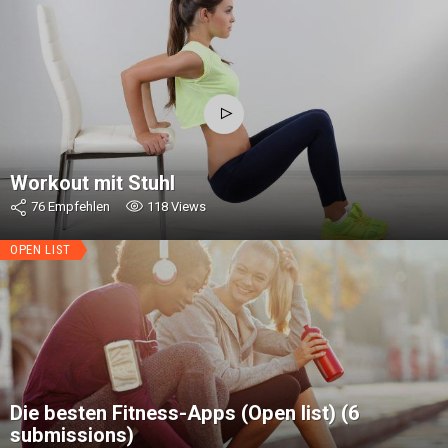
Workout mit Stuhl
76
Empfehlen
118
Views
OPEN LIST
Die besten Fitness-Apps (Open list) (6
submissions)