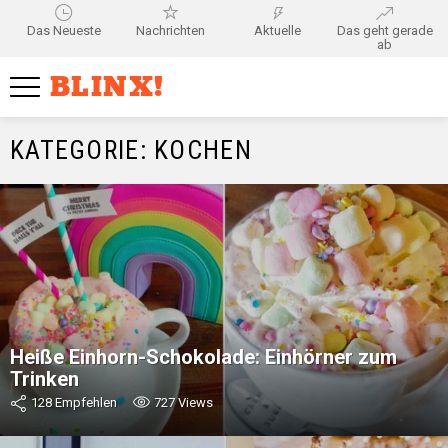
Das Neueste
Nachrichten
Aktuelle
Das geht gerade
ab
BLINX!
KATEGORIE:
KOCHEN
MOST
VIEWED
Heiße Einhorn-Schokolade: Einhörner zum
Trinken
128
Empfehlen
727
Views