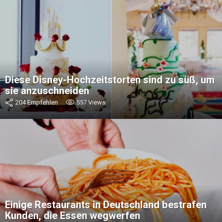
Diese Disney-Hochzeitstorten sind zu süß, um
sie anzuschneiden
204
Empfehlen
557
Views
Einige Restaurants in Deutschland bestrafen
Kunden, die Essen wegwerfen