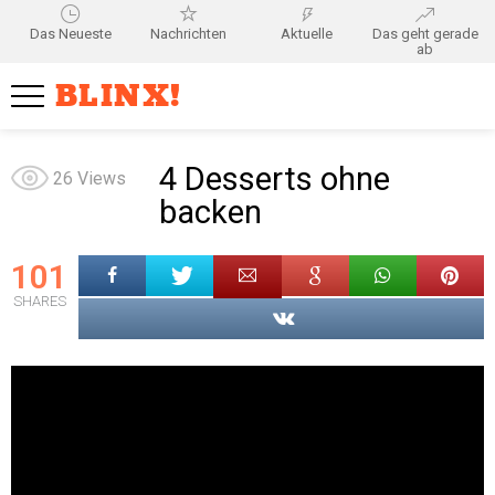
Das Neueste
Nachrichten
Aktuelle
Das geht gerade
ab
BLINX!
4 Desserts ohne
26
Views
backen
101
SHARES