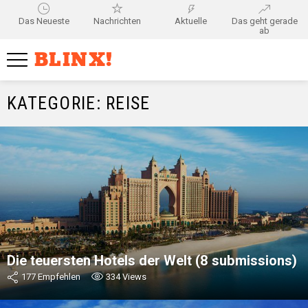
Das Neueste
Nachrichten
Aktuelle
Das geht gerade
ab
BLINX!
KATEGORIE:
REISE
MOST
VIEWED
Die teuersten Hotels der Welt (8 submissions)
177
Empfehlen
334
Views