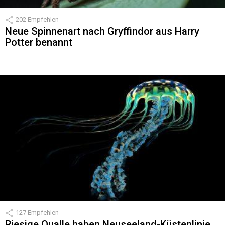
202
Empfehlen
Neue Spinnenart nach Gryffindor aus Harry
Potter benannt
127
Empfehlen
Riesige Qualle haben Neuseeland-Küstenlinie