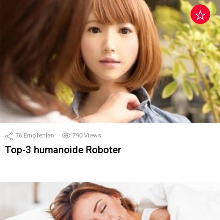
76
Empfehlen
790
Views
Top-3 humanoide Roboter