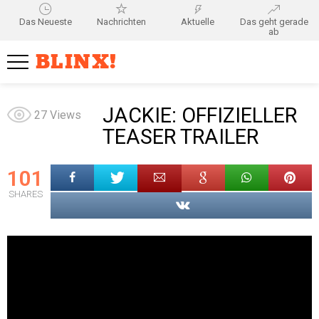
Das Neueste
Nachrichten
Aktuelle
Das geht gerade
ab
BLINX!
JACKIE: OFFIZIELLER
27
Views
TEASER TRAILER
101
SHARES