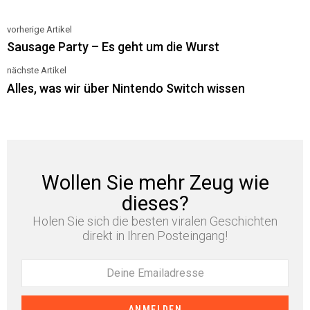
vorherige Artikel
See
Sausage Party – Es geht um die Wurst
more
nächste Artikel
Alles, was wir über Nintendo Switch wissen
Wollen Sie mehr Zeug wie
dieses?
Holen Sie sich die besten viralen Geschichten
direkt in Ihren Posteingang!