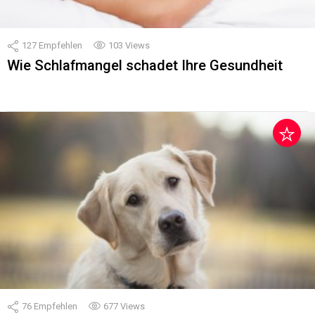
127
Empfehlen
103
Views
Wie Schlafmangel schadet Ihre Gesundheit
76
Empfehlen
677
Views