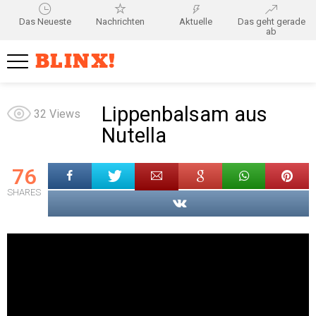
Das Neueste
Nachrichten
Aktuelle
Das geht gerade
ab
BLINX!
Lippenbalsam aus
32
Views
Nutella
76
SHARES