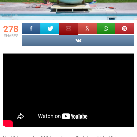
278
SHARES