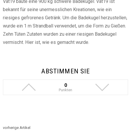
Vat19 baute eine 900 kg schwere Badekugel. Vat19 ist
bekannt für seine unermesslichen Kreationen, wie ein
riesiges gefrorenes Getränk. Um die Badekugel herzustellen,
wurde ein 1 m Strandball verwendet, um die Form zu Gießen.
Zehn Tüten Zutaten wurden zu einer riesigen Badekugel
vermischt. Hier ist, wie es gemacht wurde.
ABSTIMMEN SIE
0
Punkten
vorherige Artikel
See