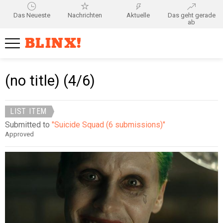
Das Neueste
Nachrichten
Aktuelle
Das geht gerade
ab
BLINX!
(no title) (4/6)
LIST ITEM
Submitted to
"Suicide Squad (6 submissions)"
Approved